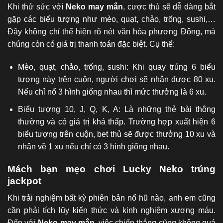
Khi thử sức với
Neko may mắn
, cược thủ sẽ dễ dàng bắt
gặp các biểu tượng như mèo, quạt, chảo, trống, sushi,…
Đây không chỉ thể hiện rõ nét văn hóa phương Đông, mà
chúng còn có giá trị thanh toán đặc biệt. Cụ thể:
Mèo, quạt, chảo, trống, sushi: Khi quay trúng 6 biểu
tượng này trên cuộn, người chơi sẽ nhận được 80 xu.
Nếu chỉ nổ 3 hình giống nhau thì mức thưởng là 6 xu.
Biểu tượng 10, J, Q, K, A: Là những thẻ bài thông
thường và có giá trị khá thấp. Trường hợp xuất hiện 6
biểu tượng trên cuộn, bet thủ sẽ được thưởng 10 xu và
nhận về 1 xu nếu chỉ có 3 hình giống nhau.
Mách bạn mẹo chơi Lucky Neko trúng
jackpot
Khi trải nghiệm bất kỳ phiên bản nổ hũ nào, anh em cũng
cần phải tích lũy kiến thức và kinh nghiệm xương máu.
Đến với
Neko may mắn,
việc chiến thắng cũng không quá