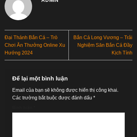
ADMIN
Đại Thánh Bắn Cá – Trò
Bắn Cá Long Vương – Trải
Chơi Ăn Thưởng Online Xu
Nghiệm Săn Bắn Cá Đầy
Hướng 2024
Kịch Tính
Để lại một bình luận
Email của bạn sẽ không được hiển thị công khai.
Các trường bắt buộc được đánh dấu
*
Bình luận
*