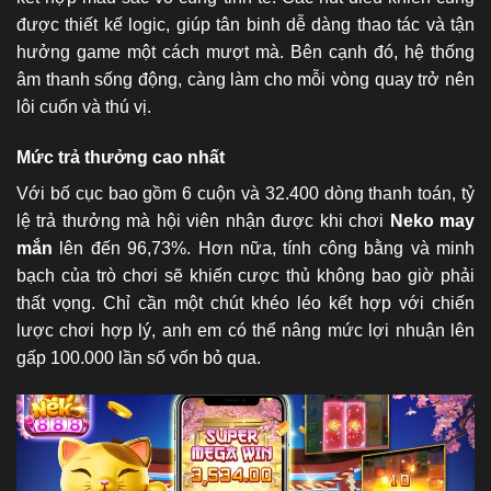
được thiết kế logic, giúp tân binh dễ dàng thao tác và tận
hưởng game một cách mượt mà. Bên cạnh đó, hệ thống
âm thanh sống động, càng làm cho mỗi vòng quay trở nên
lôi cuốn và thú vị.
Mức trả thưởng cao nhất
Với bố cục bao gồm 6 cuộn và 32.400 dòng thanh toán, tỷ
lệ trả thưởng mà hội viên nhận được khi chơi
Neko may
mắn
lên đến 96,73%. Hơn nữa, tính công bằng và minh
bạch của trò chơi sẽ khiến cược thủ không bao giờ phải
thất vọng. Chỉ cần một chút khéo léo kết hợp với chiến
lược chơi hợp lý, anh em có thể nâng mức lợi nhuận lên
gấp 100.000 lần số vốn bỏ qua.