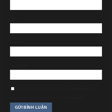
Tên
*
Email
*
Trang web
Lưu tên của tôi, email, và trang web trong trình
duyệt này cho lần bình luận kế tiếp của tôi.