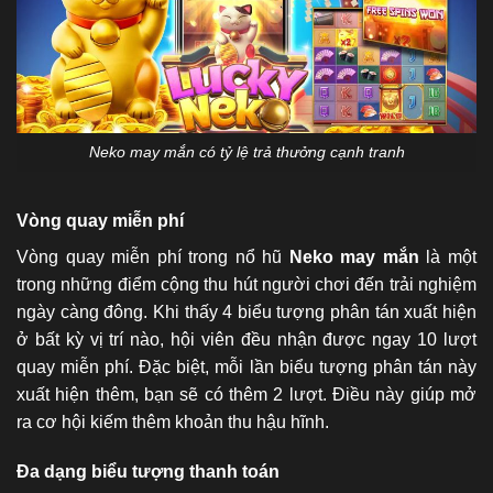
Neko may mắn có tỷ lệ trả thưởng cạnh tranh
Vòng quay miễn phí
Vòng quay miễn phí trong nổ hũ
Neko may mắn
là một
trong những điểm cộng thu hút người chơi đến trải nghiệm
ngày càng đông. Khi thấy 4 biểu tượng phân tán xuất hiện
ở bất kỳ vị trí nào, hội viên đều nhận được ngay 10 lượt
quay miễn phí. Đặc biệt, mỗi lần biểu tượng phân tán này
xuất hiện thêm, bạn sẽ có thêm 2 lượt. Điều này giúp mở
ra cơ hội kiếm thêm khoản thu hậu hĩnh.
Đa dạng biểu tượng thanh toán