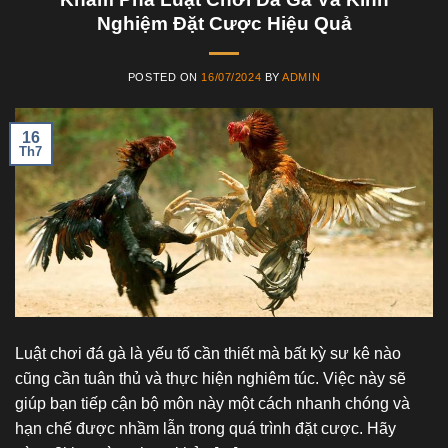
Nghiệm Đặt Cược Hiệu Quả
POSTED ON
16/07/2024
BY
ADMIN
16
Th7
Luật chơi đá gà là yếu tố cần thiết mà bất kỳ sư kê nào
cũng cần tuân thủ và thực hiện nghiêm túc. Việc này sẽ
giúp bạn tiếp cận bộ môn này một cách nhanh chóng và
hạn chế được nhầm lẫn trong quá trình đặt cược. Hãy