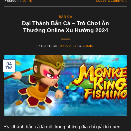
Posted in
Nổ Hũ
Leave a comment
BẮN CÁ
Đại Thánh Bắn Cá – Trò Chơi Ăn
Thưởng Online Xu Hướng 2024
POSTED ON
04/08/2024
BY
ADMIN
04
Th8
Đại thánh bắn cá là một trong những địa chỉ giải trí quen