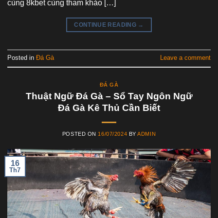
cùng 8kbet cùng tham khảo […]
CONTINUE READING
→
Posted in
Đá Gà
Leave a comment
ĐÁ GÀ
Thuật Ngữ Đá Gà – Sổ Tay Ngôn Ngữ
Đá Gà Kê Thủ Cần Biết
POSTED ON
16/07/2024
BY
ADMIN
16
Th7