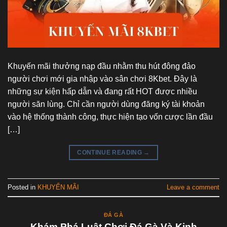
Khuyến mãi thưởng nạp đầu nhằm thu hút đông đảo
người chơi mới gia nhập vào sân chơi 8Kbet. Đây là
những sự kiện hấp dẫn và đang rất HOT được nhiều
người săn lùng. Chỉ cần người dùng đăng ký tài khoản
vào hệ thống thành công, thực hiện tạo vốn cược lần đầu
[…]
CONTINUE READING
→
Posted in
KHUYẾN MÃI
Leave a comment
ĐÁ GÀ
Khám Phá Luật Chơi Đá Gà Và Kinh