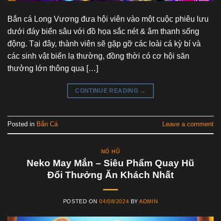
Bắn cá Long Vương đưa hội viên vào một cuộc phiêu lưu
dưới đáy biển sâu với đồ họa sắc nét & âm thanh sống
động. Tại đây, thành viên sẽ gặp gỡ các loài cá kỳ bí và
các sinh vật biển lạ thường, đồng thời có cơ hội săn
thưởng lớn thông qua […]
CONTINUE READING
→
Posted in
Bắn Cá
Leave a comment
NỔ HŨ
Neko May Mắn – Siêu Phẩm Quay Hũ
Đổi Thưởng Ăn Khách Nhất
POSTED ON
04/08/2024
BY
ADMIN