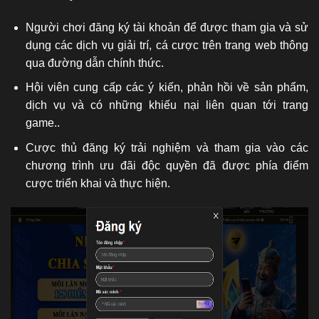
Người chơi đăng ký tài khoản để được tham gia và sử
dụng các dịch vụ giải trí, cá cược trên trang web thông
qua đường dẫn chính thức.
Hội viên cung cấp các ý kiến, phản hồi về sản phẩm,
dịch vụ và có những khiếu nại liên quan tới trang
game..
Cược thủ đăng ký trải nghiệm và tham gia vào các
chương trình ưu đãi độc quyền đã được phía điểm
cược triển khai và thực hiện.