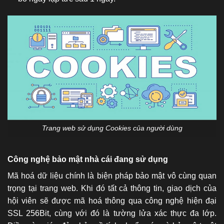
Trang web sử dụng Cookies của người dùng
Công nghệ bảo mật nhà cái đang sử dụng
Mã hoá dữ liệu chính là biện pháp bảo mật vô cùng quan
trọng tại trang web. Khi đó tất cả thông tin, giao dịch của
hội viên sẽ được mã hoá thông qua công nghệ hiện đại
SSL 256Bit, cùng với đó là tường lửa xác thực đa lớp.