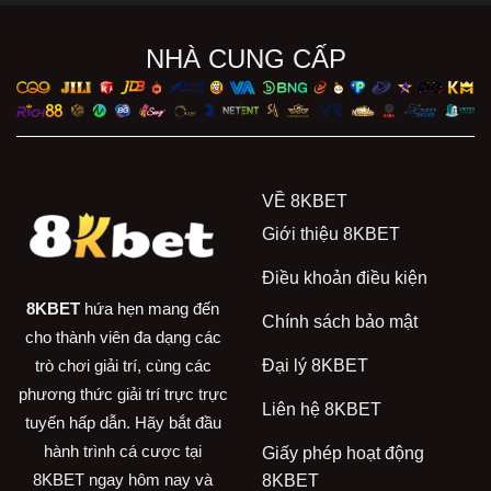
NHÀ CUNG CẤP
VỀ 8KBET
Giới thiệu 8KBET
Điều khoản điều kiện
8KBET
hứa hẹn mang đến
Chính sách bảo mật
cho thành viên đa dạng các
Đại lý 8KBET
trò chơi giải trí, cùng các
phương thức giải trí trực trực
Liên hệ 8KBET
tuyến hấp dẫn. Hãy bắt đầu
hành trình cá cược tại
Giấy phép hoạt động
8KBET ngay hôm nay và
8KBET